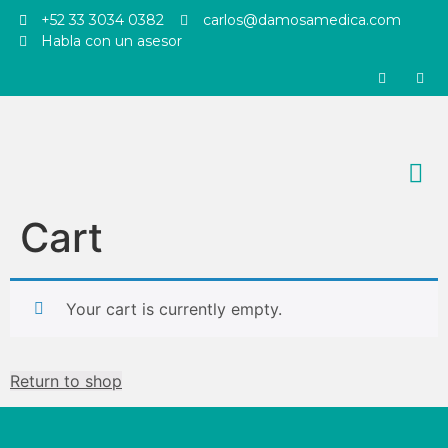
+52 33 3034 0382
carlos@damosamedica.com
Habla con un asesor
Cart
Your cart is currently empty.
Return to shop